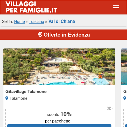
Navig
Val di Chiana
Sei in:
Home
Toscana
Offerte in Evidenza
Gitavillage Talamone
G
Talamone
10%
sconto
per pacchetto