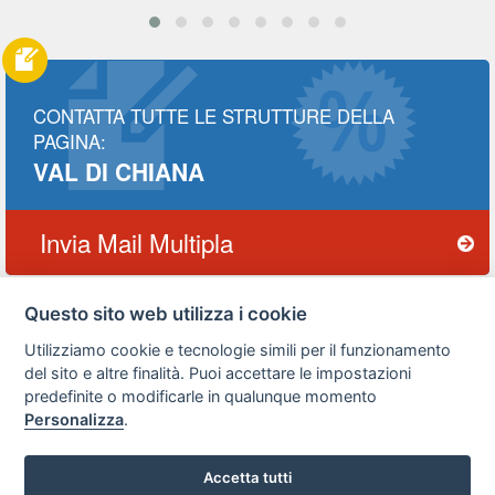
CONTATTA TUTTE LE STRUTTURE DELLA
PAGINA:
VAL DI CHIANA
Invia Mail Multipla
Questo sito web utilizza i cookie
Privacy
Avviso
Scrivici
Utilizziamo cookie e tecnologie simili per il funzionamento
policy
legale
del sito e altre finalità. Puoi accettare le impostazioni
predefinite o modificarle in qualunque momento
Preferenze cookie
Personalizza
.
Accetta tutti
Copyright © 2008