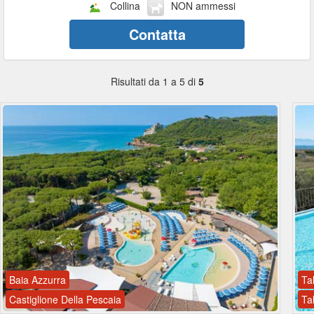
Collina
NON ammessi
Contatta
Risultati da 1 a 5 di
5
Baia Azzurra
Ta
Castiglione Della Pescaia
Ta