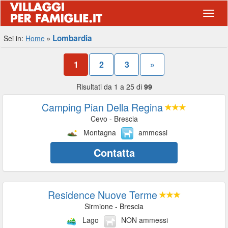
Navig
Lombardia
Sei in:
Home
1
2
3
»
Risultati da 1 a 25 di
99
Camping Pian Della Regina
Cevo - Brescia
Montagna
ammessi
Contatta
Residence Nuove Terme
Sirmione - Brescia
Lago
NON ammessi