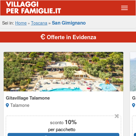
Navig
San Gimignano
Sei in:
Home
Toscana
Offerte in Evidenza
Gitavillage Talamone
G
Talamone
10%
sconto
per pacchetto