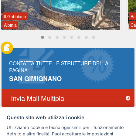
Il Gabbiano
Ba
Albinia
Ca
CONTATTA TUTTE LE STRUTTURE DELLA
PAGINA:
SAN GIMIGNANO
Invia Mail Multipla
Questo sito web utilizza i cookie
Utilizziamo cookie e tecnologie simili per il funzionamento
Privacy
Avviso
Scrivici
policy
legale
del sito e altre finalità. Puoi accettare le impostazioni