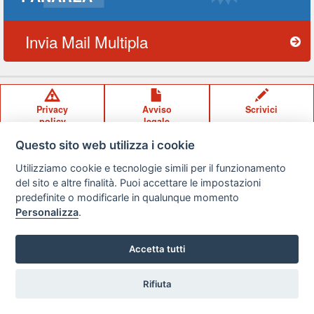
Invia Mail Multipla
Privacy
Avviso
Scrivici
policy
legale
Questo sito web utilizza i cookie
Preferenze cookie
Utilizziamo cookie e tecnologie simili per il funzionamento
del sito e altre finalità. Puoi accettare le impostazioni
Copyright © 2008
predefinite o modificarle in qualunque momento
SVILUPPO TURISMO ITALIA S.r.L. unipersonale
Personalizza
.
P.IVA: 01665350433 - R.E.A. FM-195884 Via A. Costa, 2
63822 Porto San Giorgio (FM)
Accetta tutti
Rifiuta
Vuoi ricevere le offerte?