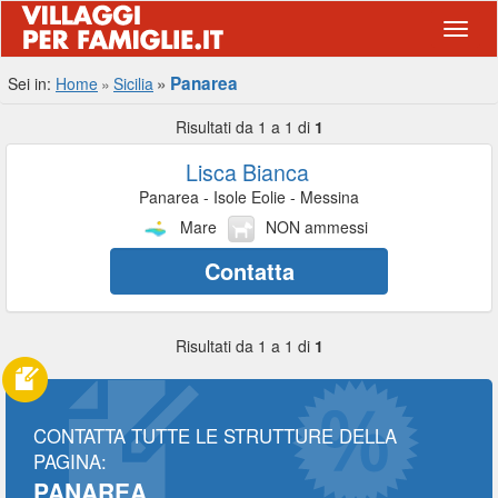
Navig
Panarea
Sei in:
Home
Sicilia
Risultati da 1 a 1 di
1
Lisca Bianca
Panarea - Isole Eolie - Messina
Mare
NON ammessi
Contatta
Risultati da 1 a 1 di
1
CONTATTA TUTTE LE STRUTTURE DELLA
PAGINA:
PANAREA