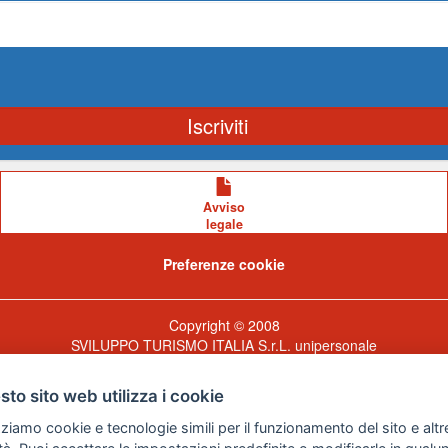
Iscriviti
Avviso
legale
Preferenze cookie
Copyright © 2008
SVILUPPO TURISMO ITALIA S.r.L. unipersonale
P.IVA: 01665350433 - R.E.A. FM-195884 Via A. Costa, 2
63822 Porto San Giorgio (FM)
to sito web utilizza i cookie
zziamo cookie e tecnologie simili per il funzionamento del sito e altr