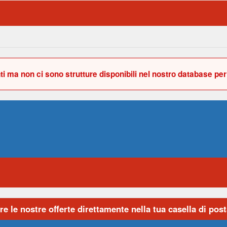
i ma non ci sono strutture disponibili nel nostro database pe
re le nostre offerte direttamente nella tua casella di posta