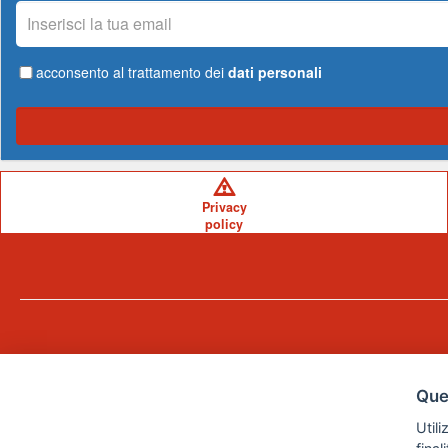
La
tua
email
acconsento al trattamento dei
dati personali
Privacy
policy
Ques
Utili