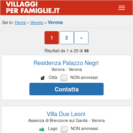
Navig
Verona
Sei in:
Home
Veneto
1
2
»
Risultati da 1 a 25 di
48
Residenza Palazzo Negri
Verona - Verona
Città
NON ammessi
Contatta
Villa Due Leoni
Assenza di Brenzone sul Garda - Verona
Lago
NON ammessi