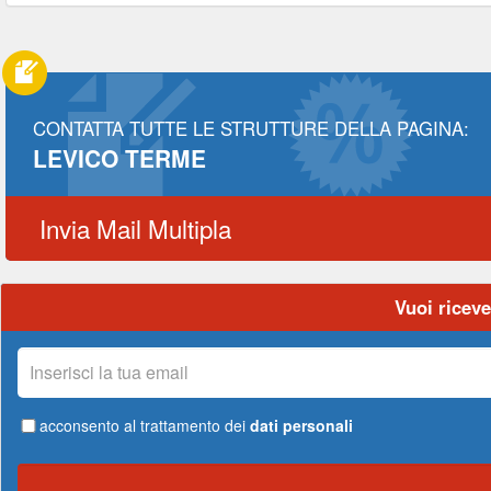
CONTATTA TUTTE LE STRUTTURE DELLA PAGINA:
LEVICO TERME
Invia Mail Multipla
Vuoi riceve
La
tua
email
acconsento al trattamento dei
dati personali