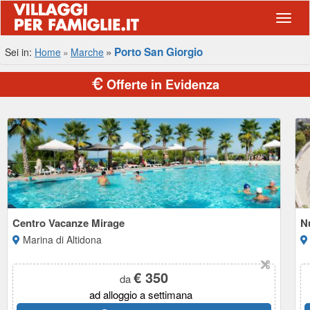
Navig
Porto San Giorgio
Sei in:
Home
Marche
Offerte in Evidenza
Centro Vacanze Mirage
N
Marina di Altidona
€ 350
da
ad alloggio a settimana