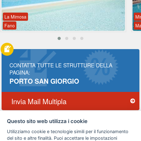
La Mimosa
Mi
Fano
Ma
CONTATTA TUTTE LE STRUTTURE DELLA
PAGINA:
PORTO SAN GIORGIO
Invia Mail Multipla
Questo sito web utilizza i cookie
Utilizziamo cookie e tecnologie simili per il funzionamento
Privacy
Avviso
Scrivici
policy
legale
del sito e altre finalità. Puoi accettare le impostazioni