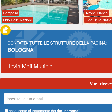
Pomposa
Airone Bianco
Lido Delle Nazioni
Lido Delle Nazio
CONTATTA TUTTE LE STRUTTURE DELLA PAGINA:
BOLOGNA
Invia Mail Multipla
Vuoi riceve
La
tua
email
acconsento al trattamento dei
dati personali