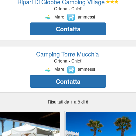
Ripari Di Giobbe Camping Village
Ortona - Chieti
Mare
ammessi
Contatta
Camping Torre Mucchia
Ortona - Chieti
Mare
ammessi
Contatta
Risultati da 1 a 8 di
8