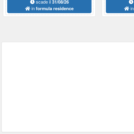
scade il
31/08/26
in
formula residence
i