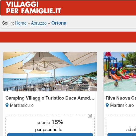
Ortona
Sei in:
Home
Abruzzo
Camping Villaggio Turistico Duca Amedeo
Riva Nuova Ca
Martinsicuro
Martinsicuro
15%
sconto
per pacchetto
ad a