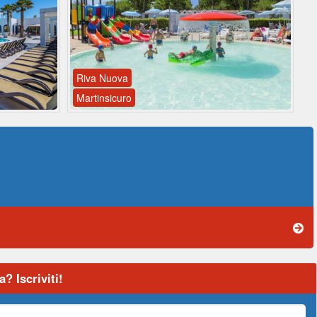
Riva Nuova
Martinsicuro
? Iscriviti!