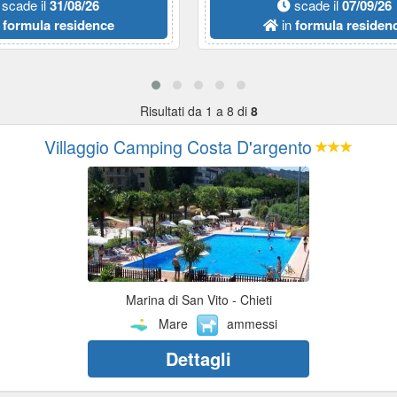
scade il
31/08/26
scade il
07/09/26
n
formula residence
in
formula residen
Risultati da 1 a 8 di
8
Villaggio Camping Costa D'argento
Marina di San Vito - Chieti
Mare
ammessi
Dettagli