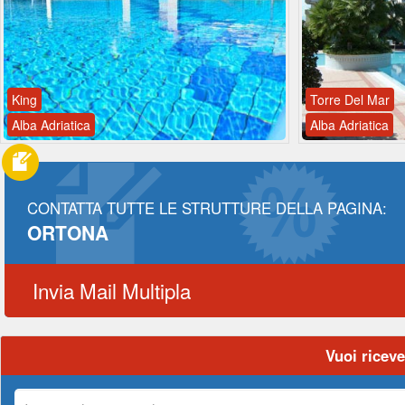
King
Torre Del Mar
Alba Adriatica
Alba Adriatica
CONTATTA TUTTE LE STRUTTURE DELLA PAGINA:
ORTONA
Invia Mail Multipla
Vuoi riceve
La