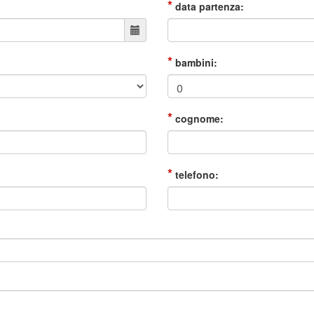
*
data partenza:
*
bambini:
*
cognome:
*
telefono: