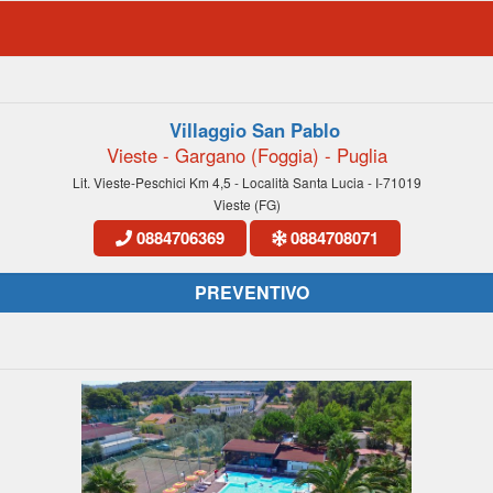
Villaggio San Pablo
Vieste - Gargano (Foggia) - Puglia
Lit. Vieste-Peschici Km 4,5 - Località Santa Lucia - I-71019
Vieste (FG)
0884706369
0884708071
PREVENTIVO