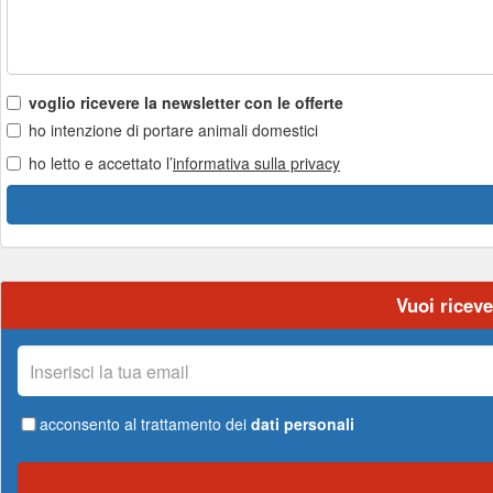
voglio ricevere la newsletter con le offerte
ho intenzione di portare animali domestici
ho letto e accettato l’
informativa sulla privacy
Vuoi riceve
La
tua
email
acconsento al trattamento dei
dati personali