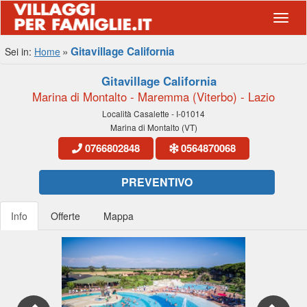
Navig
Gitavillage California
Sei in:
Home
Gitavillage California
Marina di Montalto - Maremma (Viterbo) - Lazio
Località Casalette - I-01014
Marina di Montalto (VT)
0766802848
0564870068
PREVENTIVO
Info
Offerte
Mappa
Previous
Nex